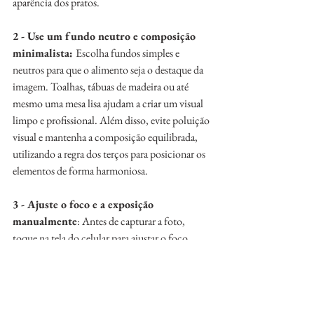
aparência dos pratos.
2 - Use um fundo neutro e composição 
minimalista: 
Escolha fundos simples e 
neutros para que o alimento seja o destaque da 
imagem. Toalhas, tábuas de madeira ou até 
mesmo uma mesa lisa ajudam a criar um visual 
limpo e profissional. Além disso, evite poluição 
visual e mantenha a composição equilibrada, 
utilizando a regra dos terços para posicionar os 
elementos de forma harmoniosa.
3 - Ajuste o foco e a exposição 
manualmente
: Antes de capturar a foto, 
toque na tela do celular para ajustar o foco 
diretamente no prato. Em muitos smartphones, 
é possível aumentar ou diminuir a exposição 
(brilho) deslizando o dedo para cima ou para 
baixo. Isso ajuda a evitar imagens escuras ou 