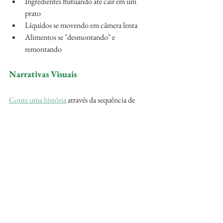
Ingredientes flutuando até cair em um 
prato
Líquidos se movendo em câmera lenta
Alimentos se "desmontando" e 
remontando
Narrativas Visuais
Conte uma história
 através da sequência de 
imagens:
O processo completo de preparo de uma 
receita
A jornada de um ingrediente desde o 
campo até o prato
Transformações sazonais de um mesmo 
prato
Em resumo, a animação em vídeo representa 